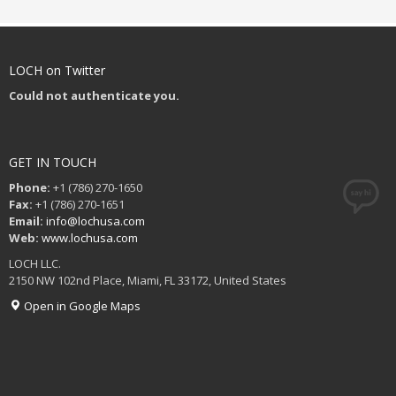
varius tortor. Quisque sit amet leo purus, eget accumsan lorem.
Curabitur fringilla ipsum id quam lacinia venenatis.
LOCH on Twitter
Could not authenticate you.
GET IN TOUCH
Phone:
+1 (786) 270-1650
Fax:
+1 (786) 270-1651
Email:
info@lochusa.com
Web:
www.lochusa.com
LOCH LLC.
2150 NW 102nd Place, Miami, FL 33172, United States
Open in Google Maps